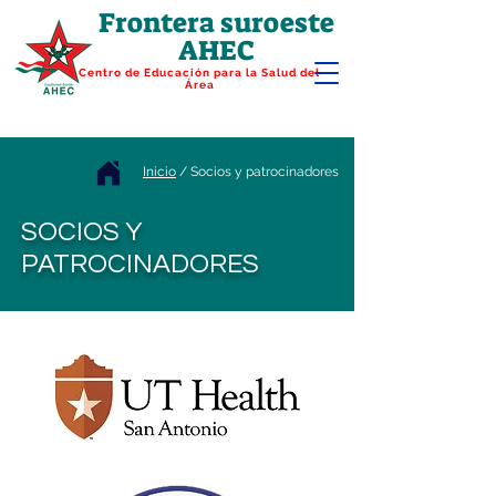
Frontera suroeste
AHEC
Centro de Educación para la Salud del
Área
Inicio
/ Socios y patrocinadores
SOCIOS Y
PATROCINADORES