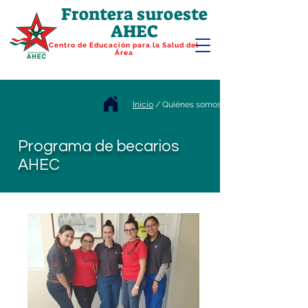
Frontera suroeste
AHEC
Centro de Educación para la Salud del
Área
Inicio
/ Quiénes somos
Programa de becarios
AHEC