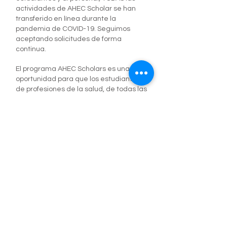
actividades de AHEC Scholar se han
transferido en línea durante la
pandemia de COVID-19. Seguimos
aceptando solicitudes de forma
continua.
El programa AHEC Scholars es una
oportunidad para que los estudiantes
de profesiones de la salud, de todas las
disciplinas, participen en las
actividades del equipo de atención
médica interprofesional. La duración
del programa es de 1 a 2 años
(dependiendo de la disciplina), se
ejecuta simultáneamente con el plan
de estudios académico del estudiante
y concluye cuando el estudiante se
gradúa de su respectivo programa de
profesión de la salud. Además del
enriquecimiento educativo y
profesional, el Programa de becarios
de AHEC ofrece un estipendio de $ 500