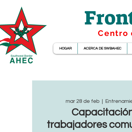
Fron
Centro 
HOGAR
ACERCA DE SWBAHEC
mar 28 de feb
  |  
Entrenami
Capacitació
trabajadores comu