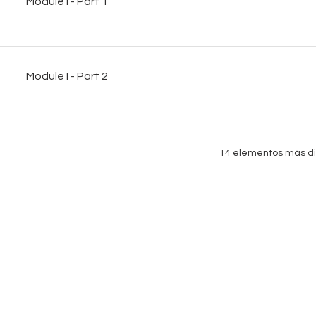
Module I - Part 1
Module I - Part 2
14 elementos más di